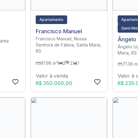
Apartamento
Apartam
Semi Mob
Francisco Manuel
Ângelo 
Francisco Manuel, Nossa
Santa
Senhora de Fátima, Santa Maria,
Ângelo Ug
RS
Maria, RS
81.98 m²
2
2
1
71.36 m
Valor à venda
Valor à 
R$ 350.000,00
R$ 235.