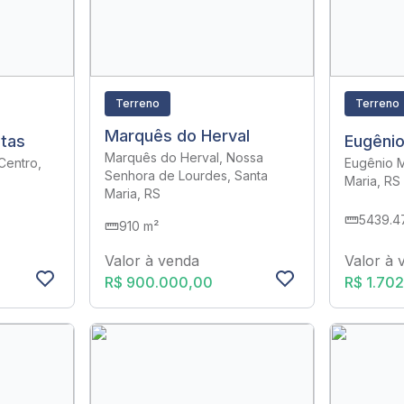
Terreno
Terreno
Marquês do Herval
tas
Eugêni
Marquês do Herval, Nossa
Centro,
Eugênio M
Senhora de Lourdes, Santa
Maria, RS
Maria, RS
5439.4
910 m²
Valor à 
Valor à venda
R$ 1.70
R$ 900.000,00