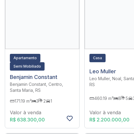
Apartamento
Casa
Semi Mobiliado
Leo Muller
Benjamin Constant
Leo Muller, Noal, Sant
Benjamin Constant, Centro,
RS
Santa Maria, RS
460.19 m²
8
5
171.19 m²
3
2
1
Valor à venda
Valor à venda
R$ 2.200.000,00
R$ 638.300,00