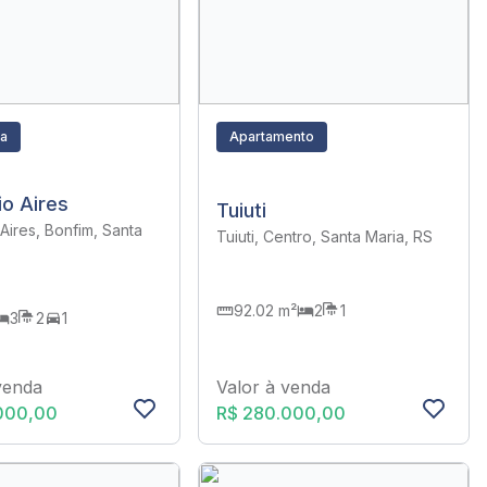
ra
Apartamento
o Aires
Tuiuti
Aires, Bonfim, Santa
Tuiuti, Centro, Santa Maria, RS
92.02 m²
2
1
3
2
1
venda
Valor à venda
000,00
R$ 280.000,00