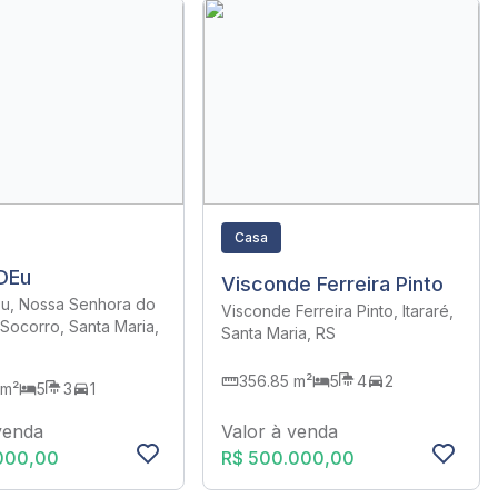
Casa
DEu
Visconde Ferreira Pinto
u, Nossa Senhora do
Visconde Ferreira Pinto, Itararé,
Socorro, Santa Maria,
Santa Maria, RS
356.85 m²
5
4
2
 m²
5
3
1
Valor à venda
venda
R$ 500.000,00
000,00