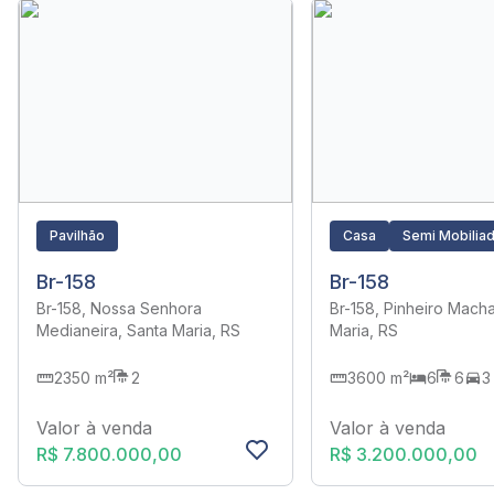
Pavilhão
Casa
Semi Mobilia
Br-158
Br-158
Br-158, Nossa Senhora
Br-158, Pinheiro Mach
Medianeira, Santa Maria, RS
Maria, RS
2350 m²
2
3600 m²
6
6
3
Valor à venda
Valor à venda
R$ 7.800.000,00
R$ 3.200.000,00