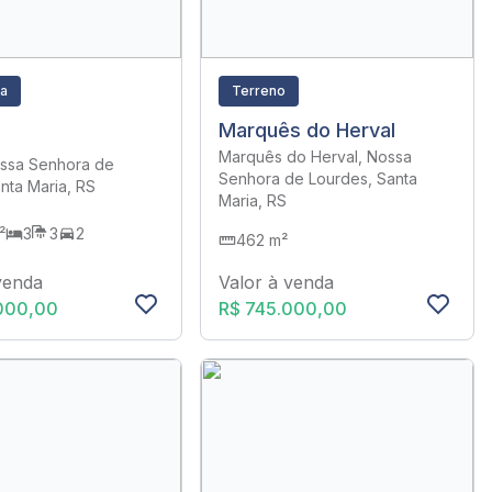
ra
Terreno
Marquês do Herval
Marquês do Herval, Nossa
ossa Senhora de
Senhora de Lourdes, Santa
anta Maria, RS
Maria, RS
²
3
3
2
462 m²
venda
Valor à venda
000,00
R$ 745.000,00