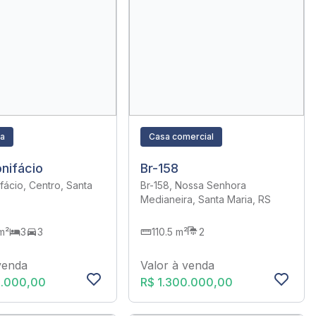
ra
Casa comercial
nifácio
Br-158
fácio, Centro, Santa
Br-158, Nossa Senhora
Medianeira, Santa Maria, RS
m²
3
3
110.5 m²
2
venda
Valor à venda
0.000,00
R$ 1.300.000,00