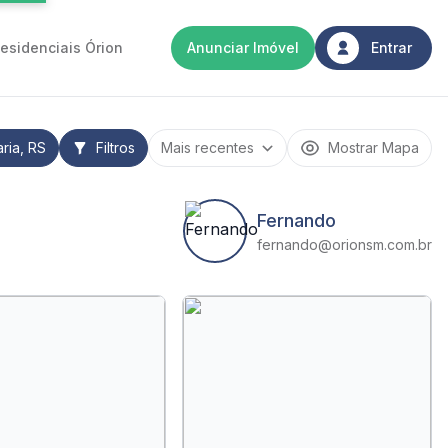
esidenciais Órion
Anunciar Imóvel
Entrar
ria, RS
Filtros
Mostrar Mapa
Fernando
fernando@orionsm.com.br