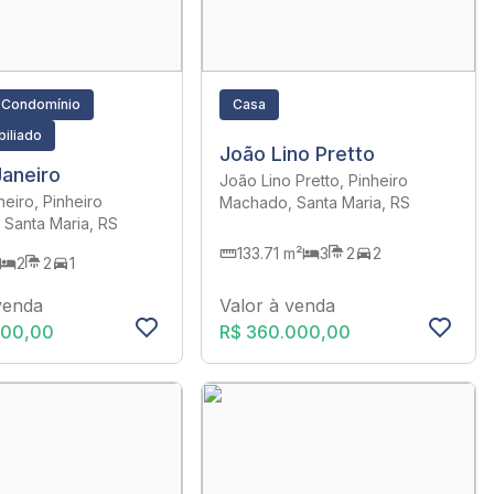
 Condomínio
Casa
iliado
João Lino Pretto
Janeiro
João Lino Pretto, Pinheiro
neiro, Pinheiro
Machado, Santa Maria, RS
Santa Maria, RS
133.71 m²
3
2
2
2
2
1
Valor à venda
venda
R$ 360.000,00
000,00