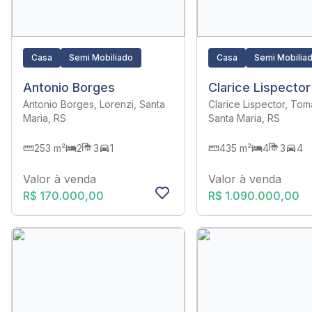
Casa
Semi Mobiliado
Casa
Semi Mobilia
Antonio Borges
Clarice Lispector
Antonio Borges, Lorenzi, Santa
Clarice Lispector, Toma
Maria, RS
Santa Maria, RS
253 m²
2
3
1
435 m²
4
3
4
Valor à venda
Valor à venda
R$ 170.000,00
R$ 1.090.000,00