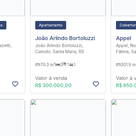
do
Apartamento
Cobertu
João Arlindo Bortoluzzi
Appel
zetti,
João Arlindo Bortoluzzi,
Appel, N
Camobi, Santa Maria, RS
Fátima, S
70.3 m²
2
1
1
301.9 m
Valor à venda
Valor à 
R$ 300.000,00
R$ 650.