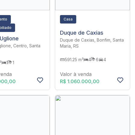
ento
Casa
iliado
Duque de Caxias
Uglione
Duque de Caxias, Bonfim, Santa
lione, Centro, Santa
Maria, RS
591.25 m²
4
6
4
²
1
1
Valor à venda
venda
R$ 1.060.000,00
000,00