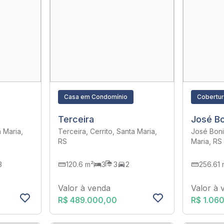
Casa em Condomínio
Cobertu
Terceira
José Bo
a Maria,
Terceira, Cerrito, Santa Maria,
José Boni
RS
Maria, RS
3
120.6 m²
3
3
2
256.61 
Valor à venda
Valor à 
R$ 489.000,00
R$ 1.06