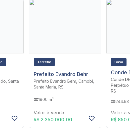
do
Terreno
Casa
Conde 
Prefeito Evandro Behr
Conde DE
ado, Santa
Prefeito Evandro Behr, Camobi,
Perpétuo 
Santa Maria, RS
RS
1900 m²
244.93
Valor à venda
Valor à 
R$ 2.350.000,00
R$ 850.