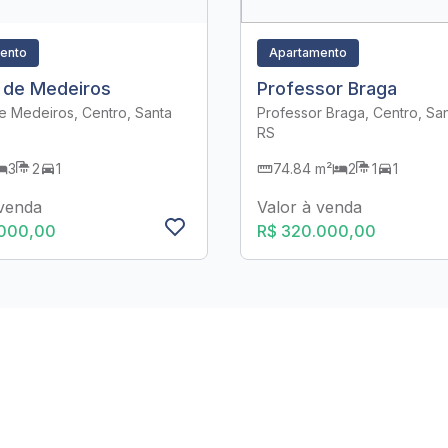
ento
Apartamento
 de Medeiros
Professor Braga
e Medeiros, Centro, Santa
Professor Braga, Centro, San
RS
3
2
1
74.84 m²
2
1
1
 venda
Valor à venda
.000,00
R$ 320.000,00