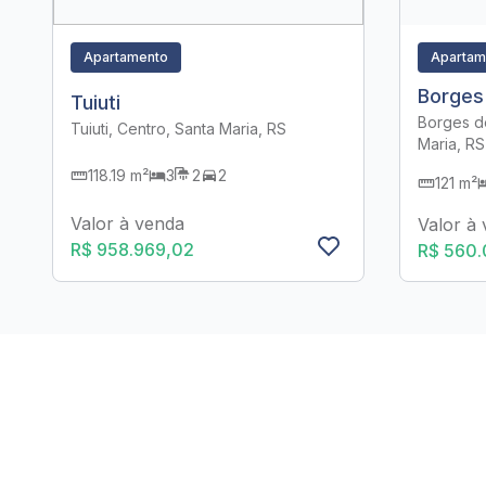
Apartamento
Apartam
Borges
Tuiuti
Borges d
Tuiuti, Centro, Santa Maria, RS
Maria, RS
118.19 m²
3
2
2
121 m²
Valor à venda
Valor à
R$ 958.969,02
R$ 560