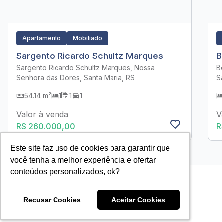
Apartamento
Mobiliado
Sargento Ricardo Schultz Marques
B
Sargento Ricardo Schultz Marques, Nossa
B
Senhora das Dores, Santa Maria, RS
S
54.14 m²
1
1
1
Valor à venda
V
R$ 260.000,00
R
Este site faz uso de cookies para garantir que
Este site faz uso de cookies para garantir que
você tenha a melhor experiência e ofertar
você tenha a melhor experiência e ofertar
conteúdos personalizados, ok?
conteúdos personalizados, ok?
Recusar Cookies
Recusar Cookies
Aceitar Cookies
Aceitar Cookies