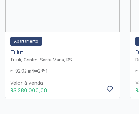
Apartamento
Tuiuti
D
Tuiuti, Centro, Santa Maria, RS
D
92.02 m²
2
1
Valor à venda
V
R$ 280.000,00
R