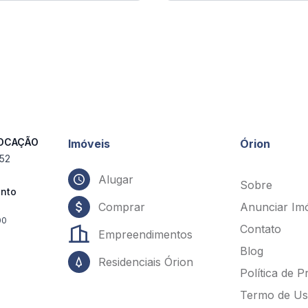
LOCAÇÃO
Imóveis
Órion
552
Alugar
Sobre
ento
Comprar
Anunciar Im
00
Contato
Empreendimentos
Blog
Residenciais Órion
Política de P
Termo de U