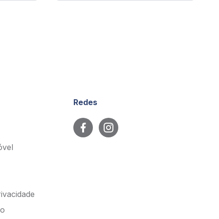
Redes
óvel
rivacidade
so