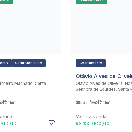
ento
Semi Mobiliado
Apartamento
Otávio Alves de Olivei
Pinheiro Machado, Santa
Otávio Alves de Oliveira, No
Senhora de Lourdes, Santa M
2
1
1
53 m²
2
1
1
 venda
Valor à venda
.000,00
R$ 155.000,00