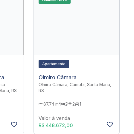
Apartamento
ra
Olmiro Câmara
ssa
Olmiro Câmara, Camobi, Santa Maria,
aria, RS
RS
87.74 m²
2
2
1
Valor à venda
R$ 448.672,00