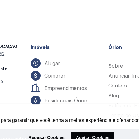
LOCAÇÃO
Imóveis
Órion
552
Alugar
Sobre
ento
Comprar
Anunciar Im
00
Contato
Empreendimentos
Blog
Residenciais Órion
Política de P
Termo de U
s para garantir que você tenha a melhor experiência e ofertar c
s para garantir que você tenha a melhor experiência e ofertar c
Recusar Cookies
Recusar Cookies
Aceitar Cookies
Aceitar Cookies