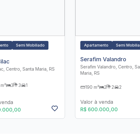
ento
Semi Mobiliado
Apartamento
Semi Mobili
Serafim Valandro
ilac
Serafim Valandro, Centro, Sa
ac, Centro, Santa Maria, RS
Maria, RS
 m²
3
3
1
190 m²
2
2
2
Valor à venda
 venda
R$ 600.000,00
0.000,00