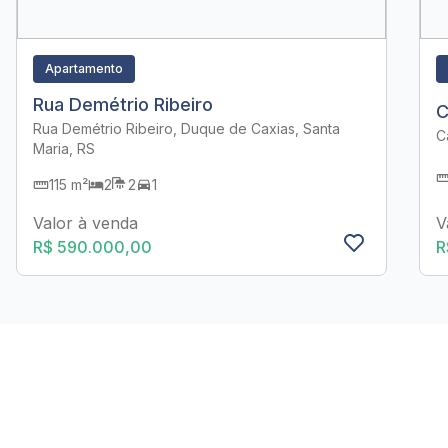
Apartamento
Rua Demétrio Ribeiro
C
Rua Demétrio Ribeiro, Duque de Caxias, Santa
C
Maria, RS
115 m²
2
2
1
V
Valor à venda
R
R$ 590.000,00