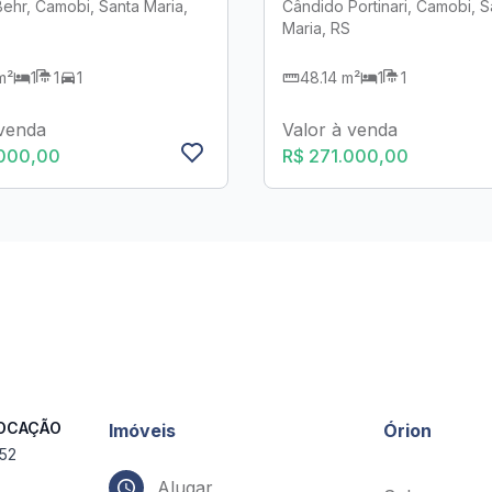
ehr, Camobi, Santa Maria,
Cândido Portinari, Camobi, S
Maria, RS
m²
1
1
1
48.14 m²
1
1
 venda
Valor à venda
.000,00
R$ 271.000,00
LOCAÇÃO
Imóveis
Órion
552
Alugar