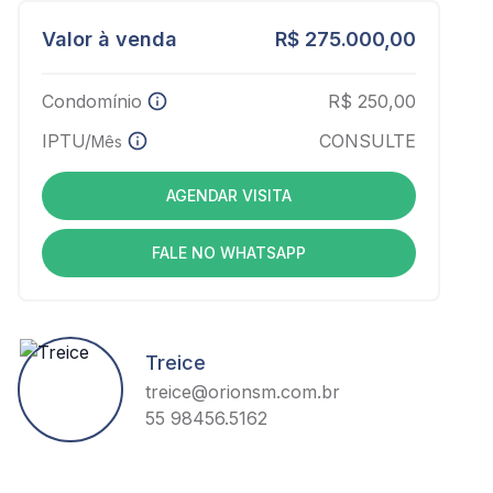
Valor à venda
R$ 275.000,00
Condomínio
R$ 250,00
IPTU/
CONSULTE
Mês
AGENDAR VISITA
FALE NO WHATSAPP
Treice
treice@orionsm.com.br
55 98456.5162