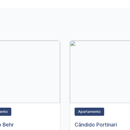
ento
Apartamento
o Behr
Cândido Portinari