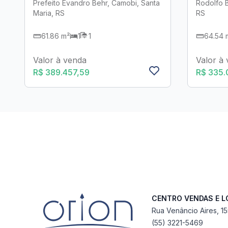
Prefeito Evandro Behr, Camobi, Santa
Rodolfo B
Maria, RS
RS
61.86 m²
1
1
64.54 
Valor à venda
Valor à
R$ 389.457,59
R$ 335
CENTRO VENDAS E 
Rua Venâncio Aires, 1
(55) 3221-5469