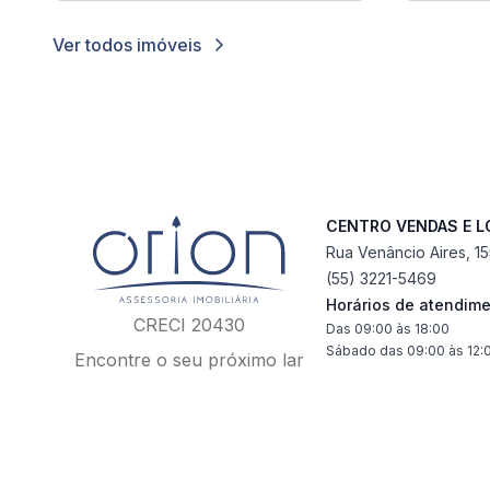
Ver todos imóveis
CENTRO VENDAS E 
Rua Venâncio Aires, 1
(55) 3221-5469
Horários de atendim
CRECI 20430
Das 09:00 às 18:00
Sábado das 09:00 às 12:
Encontre o seu próximo lar
Este site faz uso de cookie
Este site faz uso de cookie