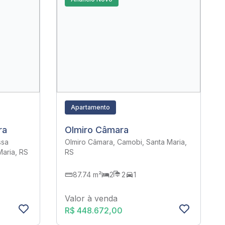
Apartamento
ra
Olmiro Câmara
ssa
Olmiro Câmara, Camobi, Santa Maria,
aria, RS
RS
87.74 m²
2
2
1
Valor à venda
R$ 448.672,00