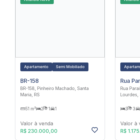
Apartamento
Semi Mobiliado
Apartam
BR-158
Rua Par
BR-158, Pinheiro Machado, Santa
Rua Para
Maria, RS
Lourdes, 
51 m²
2
1
1
3
3
Valor à venda
Valor à
R$ 230.000,00
R$ 1.17