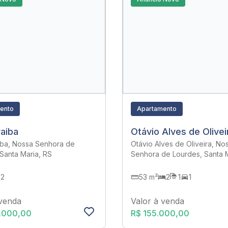
ento
Apartamento
aiba
Otávio Alves de Olivei
iba, Nossa Senhora de
Otávio Alves de Oliveira, No
Santa Maria, RS
Senhora de Lourdes, Santa M
2
53 m²
2
1
1
 venda
Valor à venda
5.000,00
R$ 155.000,00