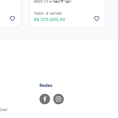
90.73 m²
2
1
1
Valor à venda
R$ 370.000,00
Redes
óvel