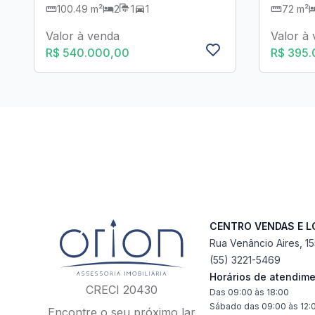
100.49 m²
2
1
1
72 m²
Valor à venda
Valor à
R$ 540.000,00
R$ 395
CENTRO VENDAS E 
Rua Venâncio Aires, 1
(55) 3221-5469
Horários de atendim
CRECI 20430
Das 09:00 às 18:00
Sábado das 09:00 às 12:
Encontre o seu próximo lar