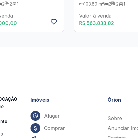
2
2
1
103.89 m²
2
2
1
 venda
Valor à venda
.000,00
R$ 563.833,82
LOCAÇÃO
Imóveis
Órion
552
Alugar
Sobre
ento
Comprar
Anunciar Im
00
Contato