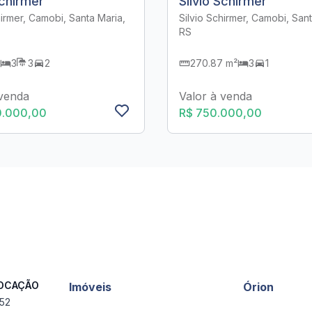
Schirmer
Silvio Schirmer
hirmer, Camobi, Santa Maria,
Silvio Schirmer, Camobi, Sant
RS
3
3
2
270.87 m²
3
1
 venda
Valor à venda
0.000,00
R$ 750.000,00
LOCAÇÃO
Imóveis
Órion
552