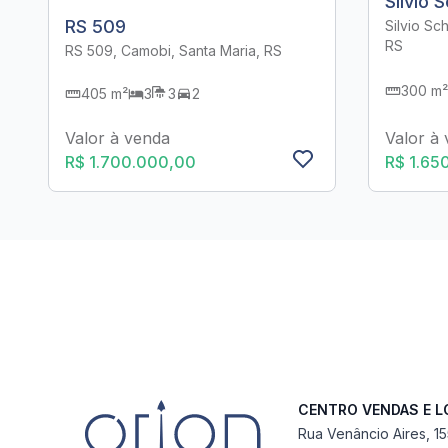
Silvio 
RS 509
Silvio Sc
RS
RS 509, Camobi, Santa Maria, RS
300 m²
405 m²
3
3
2
Valor à venda
Valor à
R$ 1.700.000,00
R$ 1.65
CENTRO VENDAS E 
Rua Venâncio Aires, 1