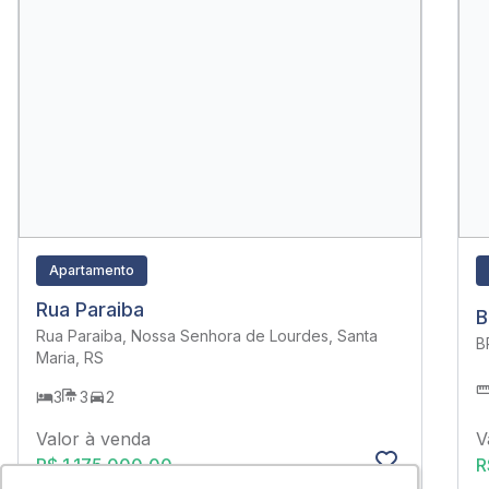
Apartamento
Rua Paraiba
B
Rua Paraiba, Nossa Senhora de Lourdes, Santa
B
Maria, RS
3
3
2
V
Valor à venda
R
R$ 1.175.000,00