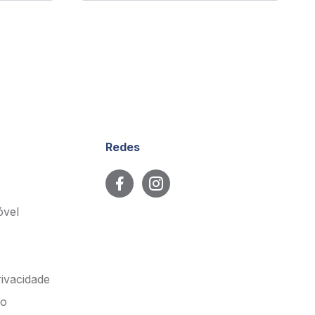
Redes
óvel
rivacidade
so