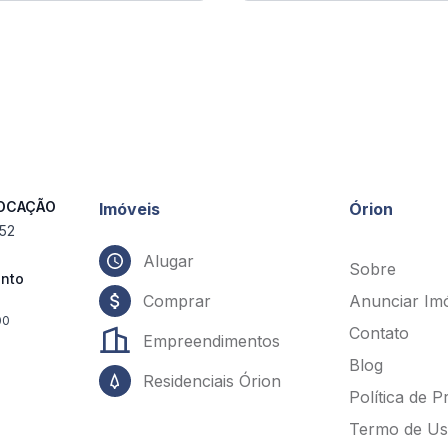
LOCAÇÃO
Imóveis
Órion
552
Alugar
Sobre
ento
Comprar
Anunciar Im
00
Contato
Empreendimentos
Blog
Residenciais Órion
Política de P
Termo de U