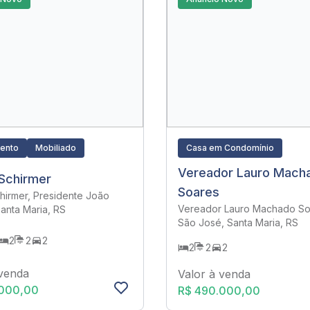
ento
Mobiliado
Casa em Condomínio
Vereador Lauro Mach
 Schirmer
Soares
hirmer, Presidente João
Vereador Lauro Machado So
Santa Maria, RS
São José, Santa Maria, RS
2
2
2
2
2
2
 venda
Valor à venda
.000,00
R$ 490.000,00