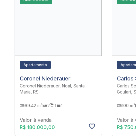
Apartamento
Apartam
Coronel Niederauer
Carlos
Coronel Niederauer, Noal, Santa
Carlos Sc
Maria, RS
Goulart, 
69.42 m²
2
1
1
100 m²
Valor à venda
Valor à
R$ 180.000,00
R$ 750