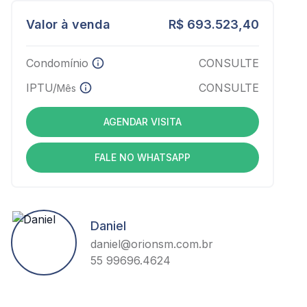
Valor à venda
R$ 693.523,40
Condomínio
CONSULTE
IPTU/
CONSULTE
Mês
AGENDAR VISITA
FALE NO WHATSAPP
Daniel
daniel@orionsm.com.br
55 99696.4624