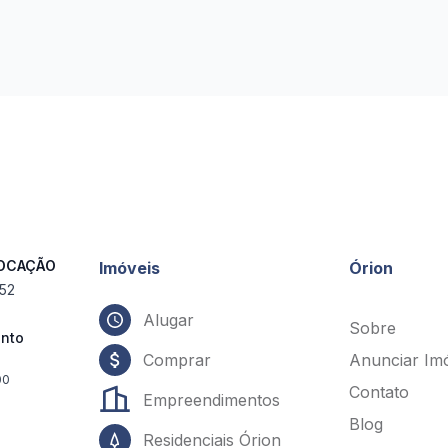
LOCAÇÃO
Imóveis
Órion
552
Alugar
Sobre
ento
Comprar
Anunciar Im
00
Contato
Empreendimentos
Blog
Residenciais Órion