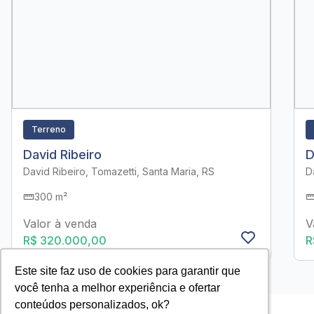
Terreno
David Ribeiro
D
David Ribeiro, Tomazetti, Santa Maria, RS
D
300 m²
Valor à venda
V
R$ 320.000,00
R
Este site faz uso de cookies para garantir que
Este site faz uso de cookies para garantir que
você tenha a melhor experiência e ofertar
você tenha a melhor experiência e ofertar
conteúdos personalizados, ok?
conteúdos personalizados, ok?