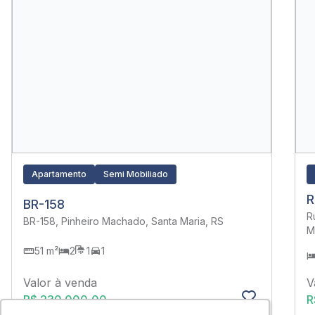
Apartamento
Semi Mobiliado
R
BR-158
R
BR-158, Pinheiro Machado, Santa Maria, RS
M
51 m²
2
1
1
Valor à venda
V
R$ 230.000,00
R