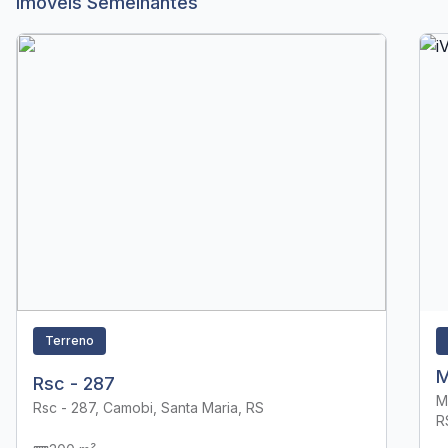
Imóveis Semelhantes
Terreno
M
Rsc - 287
M
Rsc - 287, Camobi, Santa Maria, RS
R