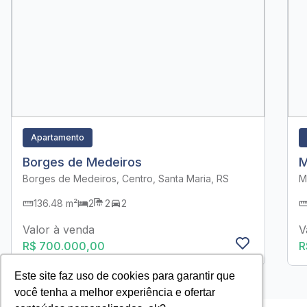
Apartamento
Borges de Medeiros
M
Borges de Medeiros, Centro, Santa Maria, RS
M
136.48 m²
2
2
2
Valor à venda
V
R$ 700.000,00
R
Este site faz uso de cookies para garantir que
Este site faz uso de cookies para garantir que
você tenha a melhor experiência e ofertar
você tenha a melhor experiência e ofertar