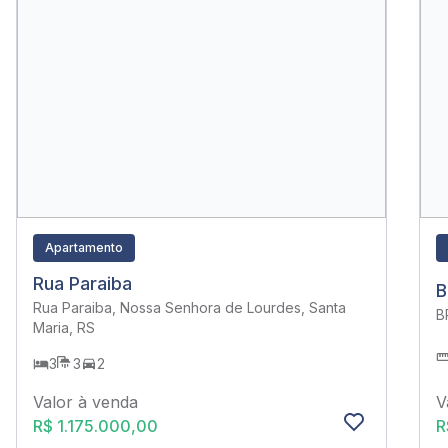
Apartamento
Rua Paraiba
B
Rua Paraiba, Nossa Senhora de Lourdes, Santa
B
Maria, RS
3
3
2
V
Valor à venda
R
R$ 1.175.000,00