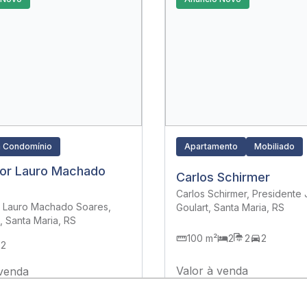
 Condomínio
Apartamento
Mobiliado
or Lauro Machado
Carlos Schirmer
Carlos Schirmer, Presidente
 Lauro Machado Soares,
Goulart, Santa Maria, RS
 Santa Maria, RS
100 m²
2
2
2
2
Valor à venda
 venda
R$ 750.000,00
.000,00