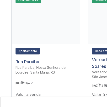
Apartamento
Casa em
Veread
Rua Paraiba
Soares
Rua Paraiba, Nossa Senhora de
Vereador
Lourdes, Santa Maria, RS
São José,
3
3
2
2
2
Valor à venda
Valor à
R$ 1.175.000,00
R$ 490