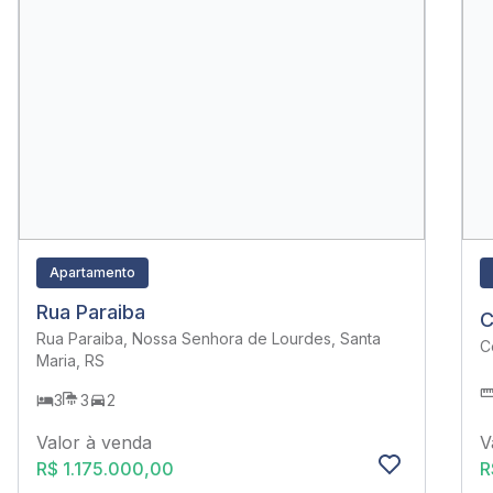
Apartamento
Rua Paraiba
C
Rua Paraiba, Nossa Senhora de Lourdes, Santa
C
Maria, RS
3
3
2
V
Valor à venda
R
R$ 1.175.000,00